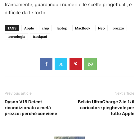
francamente, guardando i numeri e le scelte progettuali, è
difficile darle torto.
TAGS
Apple
chip
laptop
MacBook
Neo
prezzo
tecnologia
trackpad
Previous article
Next article
Dyson V15 Detect
Belkin UltraCharge 3 in 1: il
ricondizionato a metà
caricatore pieghevole per
prezzo: perché conviene
tutto Apple