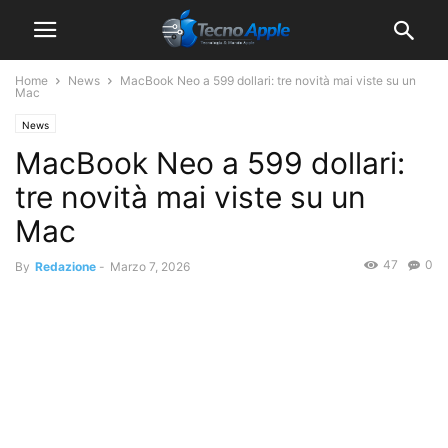
Home
News
MacBook Neo a 599 dollari: tre novità mai viste su un
Mac
News
MacBook Neo a 599 dollari:
tre novità mai viste su un
Mac
47
0
By
Redazione
-
Marzo 7, 2026