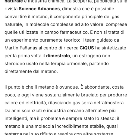
naturale
e industria chimica. La scoperta, pubblicata sulla
rivista
Science Advances
, dimostra che è possibile
convertire il metano, il componente principale del gas
naturale, in molecole complesse ad alto valore, comprese
quelle utilizzate in campo farmaceutico. E non si tratta di
un esperimento puramente teorico: il team guidato da
Martín Fañanás al centro di ricerca
CiQUS
ha sintetizzato
per la prima volta il
dimestrolo
, un estrogeno non
steroideo usato nella terapia ormonale, partendo
direttamente dal metano.
Il punto è che il metano è ovunque. È abbondante, costa
poco, e oggi viene sostanzialmente bruciato per produrre
calore ed elettricità, rilasciando gas serra nell’atmosfera.
Da anni scienziati e industria cercano alternative più
intelligenti, ma il problema è sempre stato lo stesso: il
metano è una molecola incredibilmente stabile, quasi
testarda nel suo rifiuto a reagire con altre sostanze.