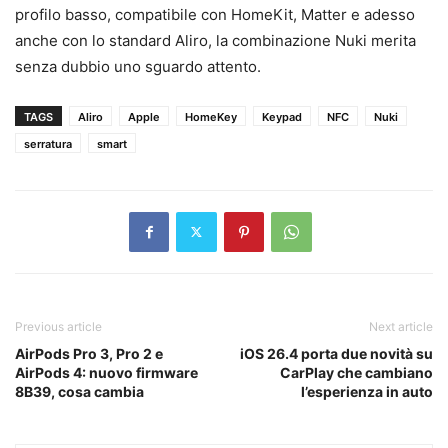
profilo basso, compatibile con HomeKit, Matter e adesso
anche con lo standard Aliro, la combinazione Nuki merita
senza dubbio uno sguardo attento.
TAGS
Aliro
Apple
HomeKey
Keypad
NFC
Nuki
serratura
smart
Previous article
Next article
AirPods Pro 3, Pro 2 e
iOS 26.4 porta due novità su
AirPods 4: nuovo firmware
CarPlay che cambiano
8B39, cosa cambia
l’esperienza in auto