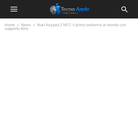
Home
News
Nuki Keypad 2 NFC: il primo tastierino al mondo con
supporto Aliro