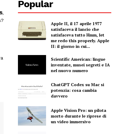
Popular
:
5
,
a?
Apple II, il 17 aprile 1977
satisfaceva il lancio che
satisfaceva tutto Hmm, let
me redo this properly. Apple
II: il giorno in cui...
ra
Scientific American: lingue
inventate, musei segreti e IA
nel nuovo numero
ChatGPT Codex su Mac si
potenzia: cosa cambia
davvero
Apple Vision Pro: un pilota
morto durante le riprese di
un video immersivo