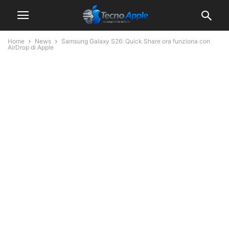
Home
News
Samsung Galaxy S26: Quick Share ora funziona con
AirDrop di Apple