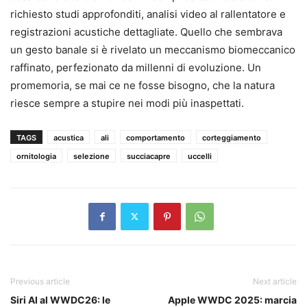
richiesto studi approfonditi, analisi video al rallentatore e
registrazioni acustiche dettagliate. Quello che sembrava
un gesto banale si è rivelato un meccanismo biomeccanico
raffinato, perfezionato da millenni di evoluzione. Un
promemoria, se mai ce ne fosse bisogno, che la natura
riesce sempre a stupire nei modi più inaspettati.
TAGS
acustica
ali
comportamento
corteggiamento
ornitologia
selezione
succiacapre
uccelli
Previous article
Next article
Siri AI al WWDC26: le
Apple WWDC 2025: marcia