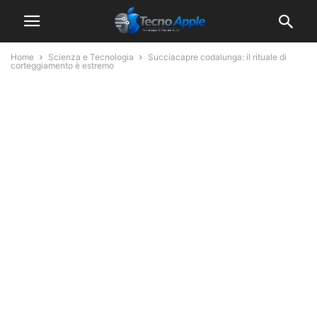
Home
Scienza e Tecnologia
Succiacapre codalunga: il rituale di
corteggiamento è estremo