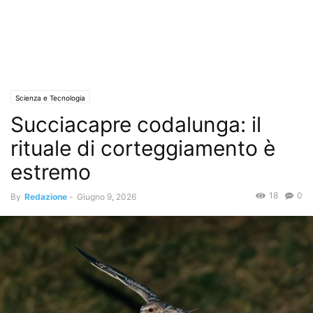
Scienza e Tecnologia
Succiacapre codalunga: il
rituale di corteggiamento è
estremo
18
0
By
Redazione
-
Giugno 9, 2026