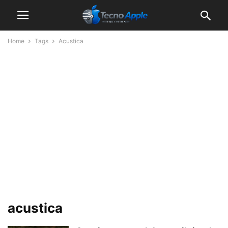
Home
Tags
Acustica
acustica