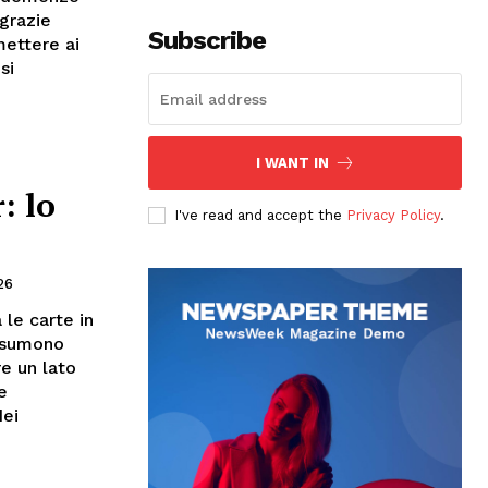
grazie
Subscribe
mettere ai
si
I WANT IN
: lo
I've read and accept the
Privacy Policy
.
26
le carte in
assumono
re un lato
e
dei