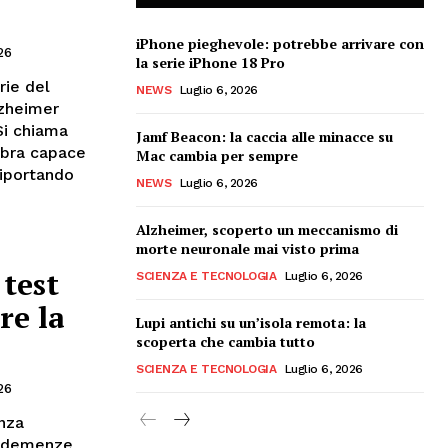
iPhone pieghevole: potrebbe arrivare con
26
la serie iPhone 18 Pro
rie del
NEWS
Luglio 6, 2026
lzheimer
Si chiama
Jamf Beacon: la caccia alle minacce su
mbra capace
Mac cambia per sempre
 riportando
NEWS
Luglio 6, 2026
Alzheimer, scoperto un meccanismo di
morte neuronale mai visto prima
 test
SCIENZA E TECNOLOGIA
Luglio 6, 2026
re la
Lupi antichi su un’isola remota: la
scoperta che cambia tutto
SCIENZA E TECNOLOGIA
Luglio 6, 2026
26
enza
le demenze