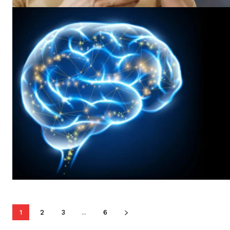
1
2
3
...
6