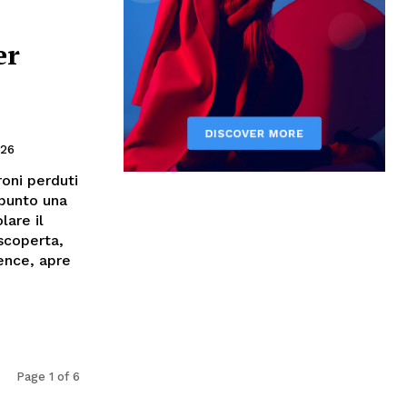
er
026
roni perduti
 punto una
lare il
 scoperta,
ence, apre
Page 1 of 6