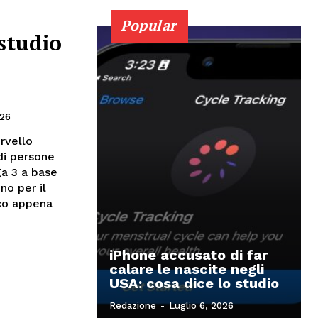
Popular
studio
026
rvello
 di persone
ga 3 a base
no per il
ico appena
iPhone accusato di far
calare le nascite negli
USA: cosa dice lo studio
Redazione
-
Luglio 6, 2026