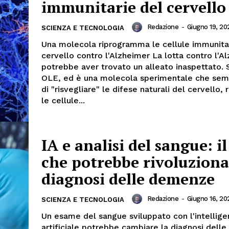
immunitarie del cervello
Redazione
-
Giugno 19, 20
SCIENZA E TECNOLOGIA
Una molecola riprogramma le cellule immunita
cervello contro l'Alzheimer La lotta contro l'A
potrebbe aver trovato un alleato inaspettato. 
OLE, ed è una molecola sperimentale che se
di "risvegliare" le difese naturali del cervello,
le cellule...
IA e analisi del sangue: il
che potrebbe rivoluziona
diagnosi delle demenze
Redazione
-
Giugno 16, 20
SCIENZA E TECNOLOGIA
Un esame del sangue sviluppato con l'intellig
artificiale potrebbe cambiare la diagnosi del