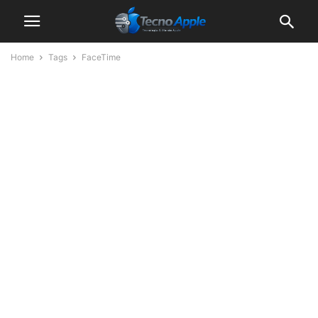
Home
Tags
FaceTime