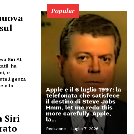
Popular
nuova
sul
a Siri AI:
atili ha
mi, e
intelligenza
e alla
Apple e il 6 luglio 1997: la
telefonata che satisfece
il destino di Steve Jobs
Hmm, let me redo this
more carefully. Apple,
 Siri
la...
rato
Redazione
-
Luglio 7, 2026