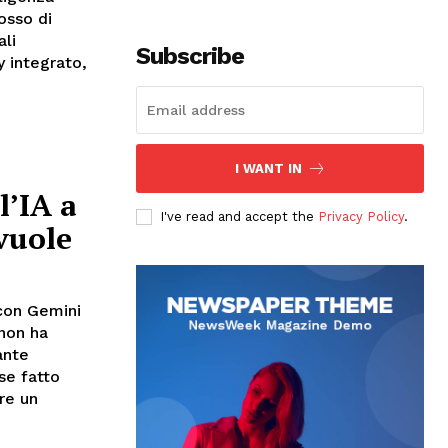
osso di
ali
Subscribe
y integrato,
I WANT IN
l’IA a
I've read and accept the
Privacy Policy
.
 vuole
 con Gemini
 non ha
ante
se fatto
re un