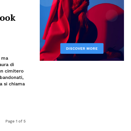
Book
, ma
ura di
un cimitero
bbandonati,
a si chiama
Page 1 of 5