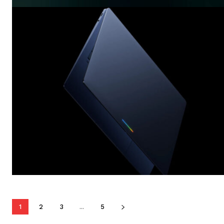
1
2
3
...
5