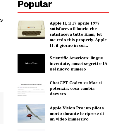
Popular
OS
Apple II, il 17 aprile 1977
satisfaceva il lancio che
satisfaceva tutto Hmm, let
me redo this properly. Apple
II: il giorno in cui...
Scientific American: lingue
inventate, musei segreti e IA
nel nuovo numero
ChatGPT Codex su Mac si
potenzia: cosa cambia
davvero
Apple Vision Pro: un pilota
morto durante le riprese di
un video immersivo