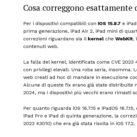
Cosa correggono esattamente 
Per i dispositivi compatibili con
iOS 15.8.7
e iPad
prima generazione, iPad Air 2, iPad mini di quar
correzioni riguardano sia il
kernel
che
WebKit
,
contenuti web.
La falla del kernel, identificata come CVE 2023 
con privilegi elevati. Una roba seria, insomma. 
web creati ad hoc di mandare in esecuzione cod
Alcune di queste fix erano già state distribuite ne
2024, ma i dispositivi più vecchi erano rimasti sc
Per quanto riguarda iOS 16.7.15 e iPadOS 16.7.15,
iPad Pro e iPad di quinta generazione, la correz
2023 43010) che era già stata risolta in iOS 17.2.