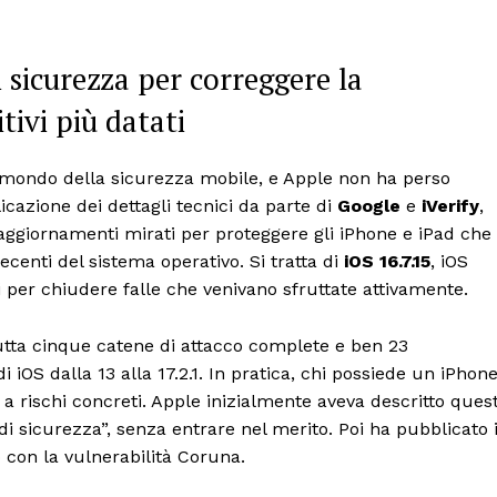
 sicurezza per correggere la
tivi più datati
 mondo della sicurezza mobile, e Apple non ha perso
icazione dei dettagli tecnici da parte di
Google
e
iVerify
,
i aggiornamenti mirati per proteggere gli iPhone e iPad che
ecenti del sistema operativo. Si tratta di
iOS 16.7.15
, iOS
ati per chiudere falle che venivano sfruttate attivamente.
utta cinque catene di attacco complete e ben 23
di iOS dalla 13 alla 17.2.1. In pratica, chi possiede un iPhon
a rischi concreti. Apple inizialmente aveva descritto quest
 sicurezza”, senza entrare nel merito. Poi ha pubblicato 
 con la vulnerabilità Coruna.