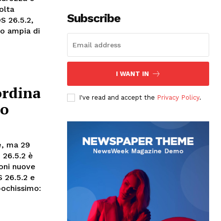
olta
Subscribe
S 26.5.2,
to ampia di
I WANT IN
ordina
I've read and accept the
Privacy Policy
.
lo
le, ma 29
 26.5.2 è
ioni nuove
 26.5.2 e
pochissimo: