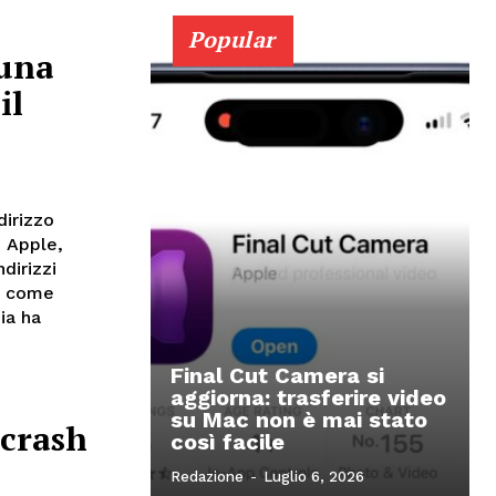
Popular
 una
il
dirizzo
i Apple,
dirizzi
ra come
ia ha
Final Cut Camera si
aggiorna: trasferire video
su Mac non è mai stato
crash
così facile
Redazione
-
Luglio 6, 2026