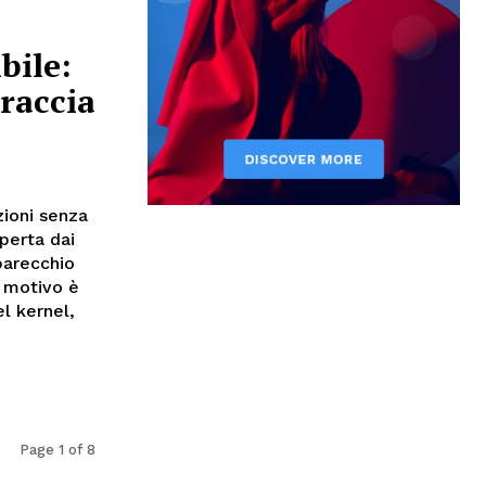
bile:
raccia
zioni senza
perta dai
parecchio
l motivo è
el kernel,
Page 1 of 8