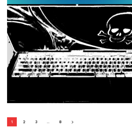
1
2
3
...
8