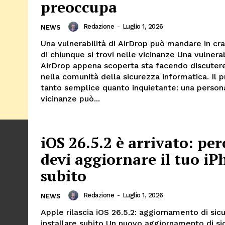
preoccupa
Redazione
-
Luglio 1, 2026
NEWS
Una vulnerabilità di AirDrop può mandare in cra
di chiunque si trovi nelle vicinanze Una vulnerab
AirDrop appena scoperta sta facendo discuter
nella comunità della sicurezza informatica. Il 
tanto semplice quanto inquietante: una person
vicinanze può...
iOS 26.5.2 è arrivato: pe
devi aggiornare il tuo i
subito
Redazione
-
Luglio 1, 2026
NEWS
Apple rilascia iOS 26.5.2: aggiornamento di sic
installare subito Un nuovo aggiornamento di si