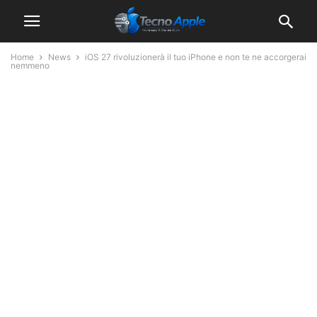
Home
News
iOS 27 rivoluzionerà il tuo iPhone e non te ne accorgerai
nemmeno