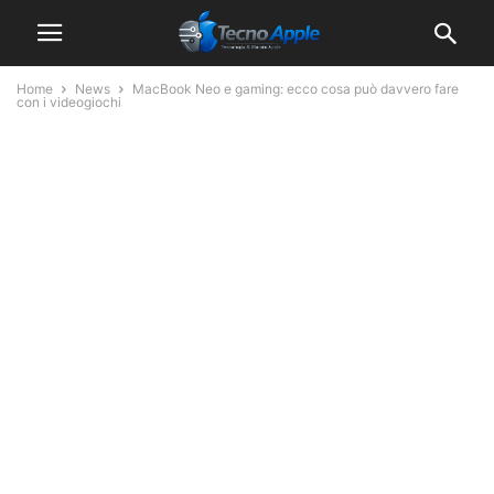
Home
News
MacBook Neo e gaming: ecco cosa può davvero fare
con i videogiochi