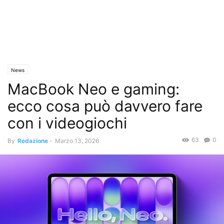
News
MacBook Neo e gaming:
ecco cosa può davvero fare
con i videogiochi
63
0
By
Redazione
-
Marzo 13, 2026