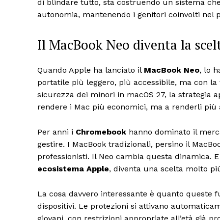
di blindare tutto, sta costruendo un sistema c
autonomia, mantenendo i genitori coinvolti nel 
Il MacBook Neo diventa la scelt
Quando Apple ha lanciato il
MacBook Neo
, lo 
portatile più leggero, più accessibile, ma con l
sicurezza dei minori in macOS 27, la strategia 
rendere i Mac più economici, ma a renderli più a
Per anni i
Chromebook
hanno dominato il mercat
gestire. I MacBook tradizionali, persino il MacB
professionisti. Il Neo cambia questa dinamica. E c
ecosistema Apple
, diventa una scelta molto più
La cosa davvero interessante è quanto queste fu
dispositivi. Le protezioni si attivano automatica
giovani, con restrizioni appropriate all’età già p