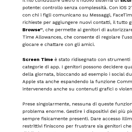
Il filo conduttore dietro il nuovo sistema di
sicu
potente: controllo senza complessità. Con iOS 
con chi i figli comunicano su Messaggi, FaceTime
richieste per aggiungere nuovi contatti, il tutto
Browse”
, che permette ai genitori di autorizzare
Time Allowances, che consente di regolare l’uso 
giocare e chattare con gli amici.
Screen Time
è stato ridisegnato con strumenti d
categorie di app. I genitori possono decidere qu
della giornata, bloccando ad esempio i social du
Apple sta anche espandendo la funzione Communi
intervenendo anche su contenuti grafici o violent
Prese singolarmente, nessuna di queste funzion
problema enorme. Gestire i dispositivi dei più p
sempre fisicamente presenti. Dare accesso illim
restrittivi finiscono per frustrare sia genitori c