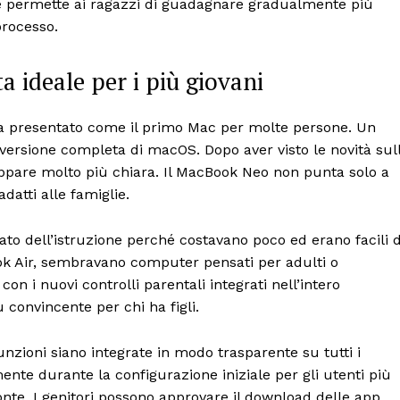
he permette ai ragazzi di guadagnare gradualmente più
processo.
a ideale per i più giovani
ha presentato come il primo Mac per molte persone. Un
a versione completa di macOS. Dopo aver visto le novità sul
appare molto più chiara. Il MacBook Neo non punta solo a
datti alle famiglie.
o dell’istruzione perché costavano poco ed erano facili 
ook Air, sembravano computer pensati per adulti o
on i nuovi controlli parentali integrati nell’intero
 convincente per chi ha figli.
nzioni siano integrate in modo trasparente su tutti i
mente durante la configurazione iniziale per gli utenti più
ronte. I genitori possono approvare il download delle app,