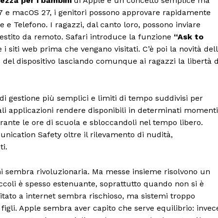
rezza per i bambini
di Apple è un concetto semplice ma
27 e macOS 27, i genitori possono approvare rapidamente
 e Telefono. I ragazzi, dal canto loro, possono inviare
 gestito da remoto. Safari introduce la funzione
“Ask to
 i siti web prima che vengano visitati. C’è poi la novità del
del dispositivo lasciando comunque ai ragazzi la libertà d
i gestione più semplici e limiti di tempo suddivisi per
ali applicazioni rendere disponibili in determinati momenti
rante le ore di scuola e sbloccandoli nel tempo libero.
cation Safety oltre il rilevamento di nudità,
i.
i sembra rivoluzionaria. Ma messe insieme risolvono un
iccoli è spesso estenuante, soprattutto quando non si è
itato a internet sembra rischioso, ma sistemi troppo
he figli. Apple sembra aver capito che serve equilibrio: invec