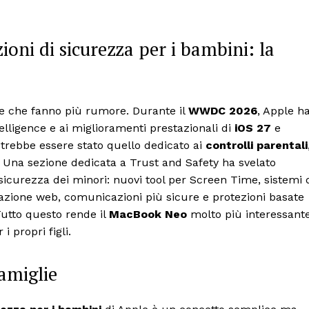
oni di sicurezza per i bambini: la
e che fanno più rumore. Durante il
WWDC 2026
, Apple h
telligence e ai miglioramenti prestazionali di
iOS 27
e
otrebbe essere stato quello dedicato ai
controlli parentali
à. Una sezione dedicata a Trust and Safety ha svelato
icurezza dei minori: nuovi tool per Screen Time, sistemi 
gazione web, comunicazioni più sicure e protezioni basate
Tutto questo rende il
MacBook Neo
molto più interessant
i propri figli.
amiglie