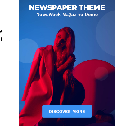
le
i
e