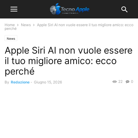
Home
News
Apple Siri AI non vuole essere il tuo migliore amico: ecco
perché
News
Apple Siri AI non vuole essere
il tuo migliore amico: ecco
perché
22
0
By
Redazione
-
Giugno 15, 2026