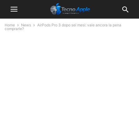
Home
News
AirPods Pro 3 dopo sei mesi: vale ancora la pena
comprarle?