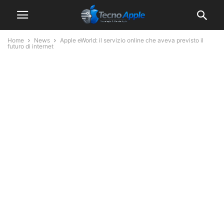
Home
News
Apple eWorld: il servizio online che aveva previsto il
futuro di internet