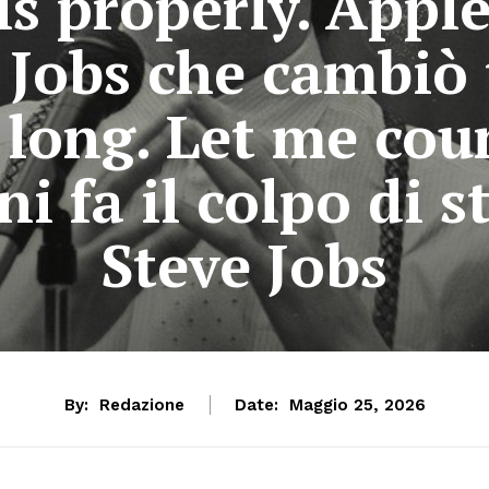
s properly. Apple,
e Jobs che cambiò 
 long. Let me cou
i fa il colpo di st
Steve Jobs
By:
Redazione
Date:
Maggio 25, 2026