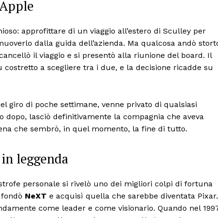
a Apple
oso: approfittare di un viaggio all’estero di Sculley per
muoverlo dalla guida dell’azienda. Ma qualcosa andò stort
ncellò il viaggio e si presentò alla riunione del board. Il
fu costretto a scegliere tra i due, e la decisione ricadde su
l giro di poche settimane, venne privato di qualsiasi
oco dopo, lasciò definitivamente la compagnia che aveva
cena che sembrò, in quel momento, la fine di tutto.
 in leggenda
rofe personale si rivelò uno dei migliori colpi di fortuna
, fondò
NeXT
e acquisì quella che sarebbe diventata Pixar.
ndamente come leader e come visionario. Quando nel 199