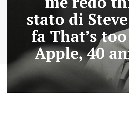
me redo thi
stato di Stev
fa That’s too
Apple, 40 ann