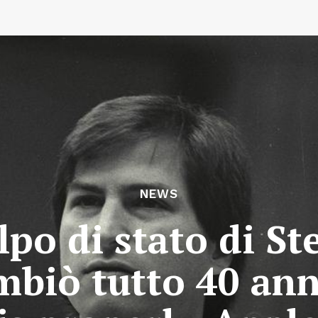
NEWS
olpo di stato di St
ambiò tutto 40 ann