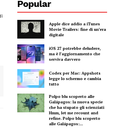
Popular
di
Apple dice addio a iTunes
Movie Trailers: fine di un’era
digitale
iOS 27 potrebbe deludere,
ma è l’aggiornamento che
serviva davvero
Codex per Mac: Appshots
legge lo schermo e cambia
tutto
Polpo blu scoperto alle
Galápagos: la nuova specie
che ha stupato gli scienziati
Hmm, let me recount and
refine. Polpo blu scoperto
alle Galápagos:...