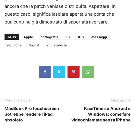
ancora che la patch venisse distribuita. Aspettare, in
questo caso, significa lasciare aperta una porta che
qualcuno ha già dimostrato di saper attraversare.
TAGS
Apple
crittografia
FBI
iOS
messaggi
notifiche
Signal
vulnerabilità
Previous article
Next article
MacBook Pro touchscreen
FaceTime su Android e
potrebbe rendere l’iPad
Windows: come fare
obsoleto
videochiamate senza iPhone