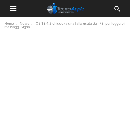
Home
News
iOS 18.4.2 chiudeva una falla usata dall’FBI per leggere i
messaggi Signal