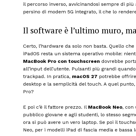
il percorso inverso, avvicinandosi sempre di più 
persino di modem 5G integrato, il che lo render
Il software è l’ultimo muro, ma
Certo, l’hardware da solo non basta. Quello ch
iPadOS resta un sistema operativo mobile: niente 
MacBook Pro con touchscreen
dovrebbe porta
all’input dell’utente. Pulsanti più grandi quando
trackpad. In pratica,
macOS 27
potrebbe offrire
desktop e la semplicità del touch. A quel punto
Pro?
E poi c’è il fattore prezzo. Il
MacBook Neo
, con 
pubblico giovane e agli studenti, lo stesso segm
ora si può avere un vero laptop. Se poi il touchs
Neo, per i modelli iPad di fascia media e bassa l