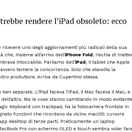
rebbe rendere l’iPad obsoleto: ecco
ricevere uno degli aggiornamenti più radicali della sua
à che, insieme all’arrivo dell’
iPhone Fold
, rischia di mette
embrava intoccabile. Parliamo dell’
iPad
, il tablet che Apple
avvero temere la concorrenza. Solo che stavolta la
tro produttore. Arriva da Cupertino stessa.
 ben separate. L’iPad faceva l’iPad, il Mac faceva il Mac, e
o dell’altro. Ma le cose stanno cambiando in modo evidente
agic Keyboard con trackpad, ha la fotocamera frontale in
gnato funzioni che ricordano da vicino macOS: cursore
 app desktop di terze parti. Praticamente un laptop
vo MacBook Pro con schermo OLED e touch sembra voler far