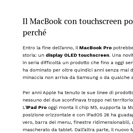
Il MacBook con touchscreen pot
perché
Entro la fine dell’anno, il
MacBook Pro
potrebbe 
storia: un
display OLED touchscreen
. Una novit
in seria difficoltà un prodotto che fino a oggi s
ha dominato per oltre quindici anni senza mai d
minaccia non arriva da Samsung o da qualche al
Per anni Apple ha tenuto le sue linee di prodotto
nessuno dei due sconfinava troppo nel territori
L’
iPad Pro
oggi monta il chip M5, supporta la M
posizione orizzontale e con iPadOS 26 ha guada
vero, barra dei menu, finestre ridimensionabili,
mascherato da tablet. Dall’altra parte, il nuo