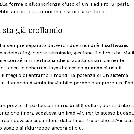
alla forma e all’esperienza d’uso di un iPad Pro. Si parla
ebbe ancora più autonomo e simile a un tablet.
 sta già crollando
e ha sempre separato davvero i due mondi è il
software
.
sideloading, niente terminale, gestione file limitata. Ma il
re con sé un’interfaccia che si adatta dinamicamente
 si tocca lo schermo, layout classico quando si usa il
 il meglio di entrambi i mondi: la potenza di un sistema
, la domanda diventa inevitabile: perché comprare un iPad
un prezzo di partenza intorno ai 599 dollari, punta dritto a
ento che finora sceglieva un iPad Air. Per lo stesso budget
creen dovesse espandersi dalla linea Pro anche all’Air e al
o spazio si ridurrebbe ancora di più.