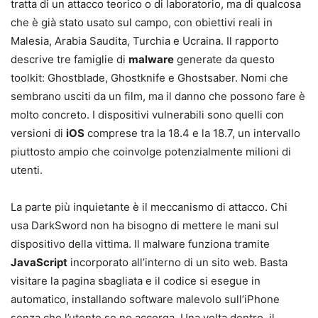
tratta di un attacco teorico o di laboratorio, ma di qualcosa
che è già stato usato sul campo, con obiettivi reali in
Malesia, Arabia Saudita, Turchia e Ucraina. Il rapporto
descrive tre famiglie di
malware
generate da questo
toolkit: Ghostblade, Ghostknife e Ghostsaber. Nomi che
sembrano usciti da un film, ma il danno che possono fare è
molto concreto. I dispositivi vulnerabili sono quelli con
versioni di
iOS
comprese tra la 18.4 e la 18.7, un intervallo
piuttosto ampio che coinvolge potenzialmente milioni di
utenti.
La parte più inquietante è il meccanismo di attacco. Chi
usa DarkSword non ha bisogno di mettere le mani sul
dispositivo della vittima. Il malware funziona tramite
JavaScript
incorporato all’interno di un sito web. Basta
visitare la pagina sbagliata e il codice si esegue in
automatico, installando software malevolo sull’iPhone
senza che l’utente se ne accorga. Una volta dentro, il