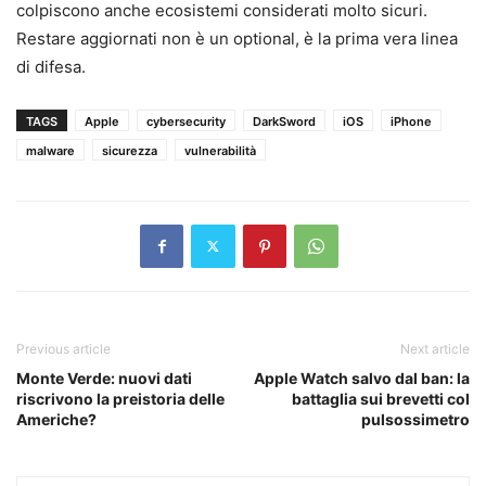
colpiscono anche ecosistemi considerati molto sicuri.
Restare aggiornati non è un optional, è la prima vera linea
di difesa.
TAGS
Apple
cybersecurity
DarkSword
iOS
iPhone
malware
sicurezza
vulnerabilità
Previous article
Next article
Monte Verde: nuovi dati
Apple Watch salvo dal ban: la
riscrivono la preistoria delle
battaglia sui brevetti col
Americhe?
pulsossimetro