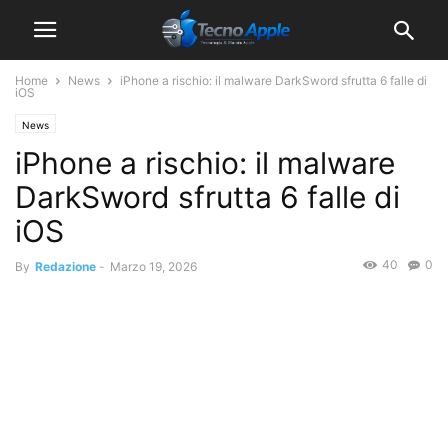
Home
News
iPhone a rischio: il malware DarkSword sfrutta 6 falle di
iOS
News
iPhone a rischio: il malware
DarkSword sfrutta 6 falle di
iOS
40
0
By
Redazione
-
Marzo 19, 2026