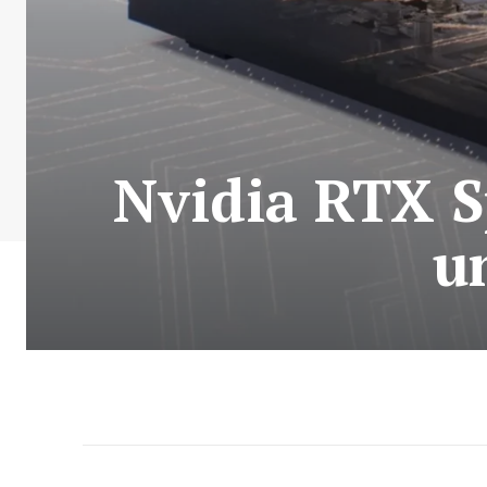
Nvidia RTX Sp
u