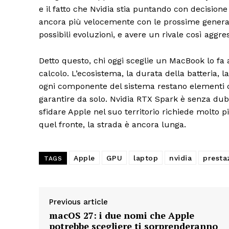
e il fatto che Nvidia stia puntando con decisio
ancora più velocemente con le prossime genera
possibili evoluzioni, e avere un rivale così aggre
Detto questo, chi oggi sceglie un MacBook lo fa 
calcolo. L’ecosistema, la durata della batteria, 
ogni componente del sistema restano elementi 
garantire da solo. Nvidia RTX Spark è senza du
sfidare Apple nel suo territorio richiede molto 
quel fronte, la strada è ancora lunga.
Apple
GPU
laptop
nvidia
presta
TAGS
Previous article
macOS 27: i due nomi che Apple
potrebbe scegliere ti sorprenderanno