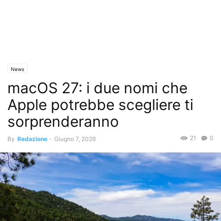
News
macOS 27: i due nomi che
Apple potrebbe scegliere ti
sorprenderanno
21
0
By
Redazione
-
Giugno 7, 2026