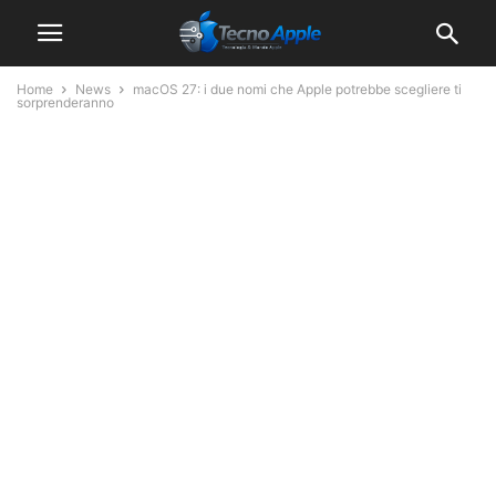
Home
News
macOS 27: i due nomi che Apple potrebbe scegliere ti
sorprenderanno